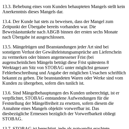
13.3. Behebung eines vom Kunden behaupteten Mangels stellt kein
Anerkenntnis dieses Mangels dar.
13.4. Der Kunde hat stets zu beweisen, dass der Mangel zum
Zeitpunkt der Übergabe bereits vorhanden war. Die
Beweislastumkehr nach ABGB binnen der ersten sechs Monate
nach Übergabe ist ausgeschlossen.
13.5. Mängelrügen und Beanstandungen jeder Art sind bei
sonstigem Verlust der Gewährleistungsansprüche am Lieferschein
zu vermerken oder binnen angemessener Frist (bei
augenscheinlichen Mängeln beträgt diese Frist spätestens 8
Werktage) am Sitz von STOBAG unter möglichst genauer
Fehlerbeschreibung und Angabe der möglichen Ursachen schriftlich
bekannt zu geben. Die beanstandeten Waren oder Werke sind vom
Kunden zu übergeben, sofern dies tunlich ist.
13.6. Sind Mängelbehauptungen des Kunden unberechtigt, ist er
verpflichtet, STOBAG entstandene Aufwendungen für die
Feststellung der Mängelfreiheit zu ersetzen, sofern diesem die
Annahme eines Mangels objektiv vorwerfbar ist. Das
diesbezügliche Ermessen bezüglich der Vorwerfbarkeit obliegt
STOBAG.
13.7. STOBAG ist berechtigt, jede als notwendig erachtete