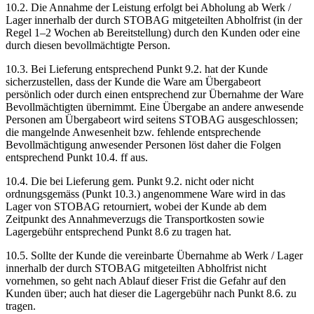
10.2. Die Annahme der Leistung erfolgt bei Abholung ab Werk /
Lager innerhalb der durch STOBAG mitgeteilten Abholfrist (in der
Regel 1–2 Wochen ab Bereitstellung) durch den Kunden oder eine
durch diesen bevollmächtigte Person.
10.3. Bei Lieferung entsprechend Punkt 9.2. hat der Kunde
sicherzustellen, dass der Kunde die Ware am Übergabeort
persönlich oder durch einen entsprechend zur Übernahme der Ware
Bevollmächtigten übernimmt. Eine Übergabe an andere anwesende
Personen am Übergabeort wird seitens STOBAG ausgeschlossen;
die mangelnde Anwesenheit bzw. fehlende entsprechende
Bevollmächtigung anwesender Personen löst daher die Folgen
entsprechend Punkt 10.4. ff aus.
10.4. Die bei Lieferung gem. Punkt 9.2. nicht oder nicht
ordnungsgemäss (Punkt 10.3.) angenommene Ware wird in das
Lager von STOBAG retourniert, wobei der Kunde ab dem
Zeitpunkt des Annahmeverzugs die Transportkosten sowie
Lagergebühr entsprechend Punkt 8.6 zu tragen hat.
10.5. Sollte der Kunde die vereinbarte Übernahme ab Werk / Lager
innerhalb der durch STOBAG mitgeteilten Abholfrist nicht
vornehmen, so geht nach Ablauf dieser Frist die Gefahr auf den
Kunden über; auch hat dieser die Lagergebühr nach Punkt 8.6. zu
tragen.