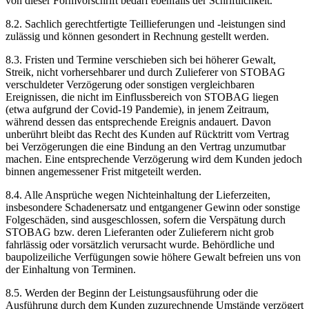
von dieser Formvorschrift bedarf ebenfalls der Schriftlichkeit.
8.2. Sachlich gerechtfertigte Teillieferungen und -leistungen sind
zulässig und können gesondert in Rechnung gestellt werden.
8.3. Fristen und Termine verschieben sich bei höherer Gewalt,
Streik, nicht vorhersehbarer und durch Zulieferer von STOBAG
verschuldeter Verzögerung oder sonstigen vergleichbaren
Ereignissen, die nicht im Einflussbereich von STOBAG liegen
(etwa aufgrund der Covid-19 Pandemie), in jenem Zeitraum,
während dessen das entsprechende Ereignis andauert. Davon
unberührt bleibt das Recht des Kunden auf Rücktritt vom Vertrag
bei Verzögerungen die eine Bindung an den Vertrag unzumutbar
machen. Eine entsprechende Verzögerung wird dem Kunden jedoch
binnen angemessener Frist mitgeteilt werden.
8.4. Alle Ansprüche wegen Nichteinhaltung der Lieferzeiten,
insbesondere Schadenersatz und entgangener Gewinn oder sonstige
Folgeschäden, sind ausgeschlossen, sofern die Verspätung durch
STOBAG bzw. deren Lieferanten oder Zulieferern nicht grob
fahrlässig oder vorsätzlich verursacht wurde. Behördliche und
baupolizeiliche Verfügungen sowie höhere Gewalt befreien uns von
der Einhaltung von Terminen.
8.5. Werden der Beginn der Leistungsausführung oder die
Ausführung durch dem Kunden zuzurechnende Umstände verzögert