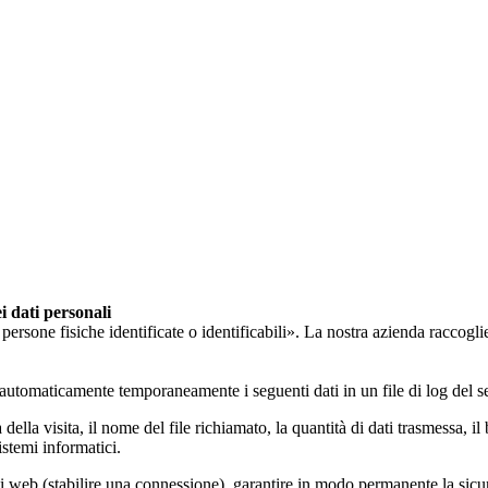
ei dati personali
sone fisiche identificate o identificabili». La nostra azienda raccoglie, tr
omaticamente temporaneamente i seguenti dati in un file di log del ser
ra della visita, il nome del file richiamato, la quantità di dati trasmessa, 
istemi informatici.
iti web (stabilire una connessione), garantire in modo permanente la sicure