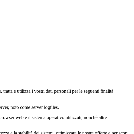
atta e utilizza i vostri dati personali per le seguenti finalità:
ver, noto come server logfiles.
il browser web e il sistema operativo utilizzati, nonché altre
zza e la stabilità dei sistemi, ottimizzare le nostre offerte e per scopi