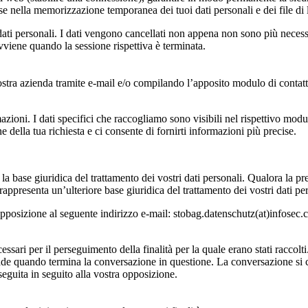
resse nella memorizzazione temporanea dei tuoi dati personali e dei file di 
dati personali. I dati vengono cancellati non appena non sono più necess
 avviene quando la sessione rispettiva è terminata.
nostra azienda tramite e-mail e/o compilando l’apposito modulo di contatto
azioni. I dati specifici che raccogliamo sono visibili nel rispettivo modul
one della tua richiesta e ci consente di fornirti informazioni più precise.
a la base giuridica del trattamento dei vostri dati personali. Qualora la pr
rappresenta un’ulteriore base giuridica del trattamento dei vostri dati per
pposizione al seguente indirizzo e-mail: stobag.datenschutz(at)infosec.ch 
sari per il perseguimento della finalità per la quale erano stati raccolt
ccade quando termina la conversazione in questione. La conversazione si
seguita in seguito alla vostra opposizione.