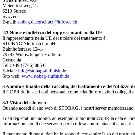
Swiss Infosec AG
Meienriesliweg 15
6210 Sursee
Svizzera
E-mail:
stobag.datenschutz@infosec.ch
2.3 Nome e indirizzo del rappresentante nella UE
Il rappresentante nella UE del titolare del trattamento è:
STOBAG Alufinish GmbH
Bahnhofstrasse 12–14
79793 Wutöschingen-Horheim
Germania
Tel.: +49 (7746) 885 0
E-Mail:
info@stobag-alufinish.de
Sito web:
www.stobag-alufinish.de
3 Ambito e finalità della raccolta, del trattamento e dell’utilizzo d
Il GDPR definisce i dati personali come «dati/informazioni collegati a per
⁠3.1 Visita del sito web
Quando accedi al sito web di STOBAG, i nostri server memorizzano aut
I dati registrati includono, ad esempio, il tuo indirizzo IP, la data e l'o
informazioni simili che servono per la difesa contro attacchi ai nostri s
Il trattamento di questi dati ha lo scopo di consentire l'uso dei nostri s