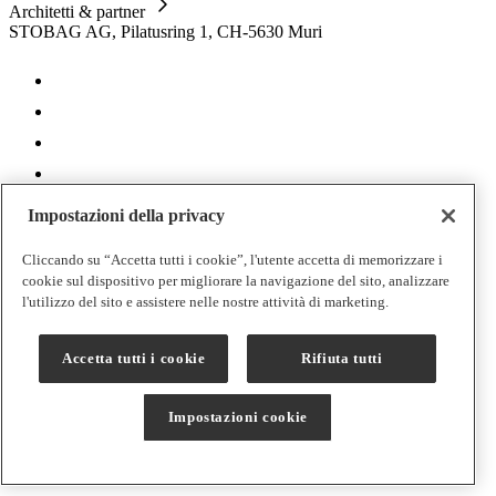
Architetti & partner
STOBAG AG, Pilatusring 1, CH-5630 Muri
Impostazioni della privacy
CH | IT
Cliccando su “Accetta tutti i cookie”, l'utente accetta di memorizzare i
Informazione legale
cookie sul dispositivo per migliorare la navigazione del sito, analizzare
Impostazioni cookie
l'utilizzo del sito e assistere nelle nostre attività di marketing.
Protezione dei Dati
CCG
Accetta tutti i cookie
Rifiuta tutti
Disposizioni di garanzia
Contatti
Impostazioni cookie