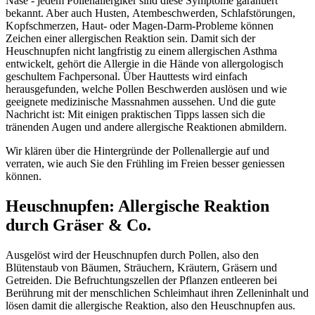
Nase - jedem Pollenallergiker sind diese Symptome garantiert
bekannt. Aber auch Husten, Atembeschwerden, Schlafstörungen,
Kopfschmerzen, Haut- oder Magen-Darm-Probleme können
Zeichen einer allergischen Reaktion sein. Damit sich der
Heuschnupfen nicht langfristig zu einem allergischen Asthma
entwickelt, gehört die Allergie in die Hände von allergologisch
geschultem Fachpersonal. Über Hauttests wird einfach
herausgefunden, welche Pollen Beschwerden auslösen und wie
geeignete medizinische Massnahmen aussehen. Und die gute
Nachricht ist: Mit einigen praktischen Tipps lassen sich die
tränenden Augen und andere allergische Reaktionen abmildern.
Wir klären über die Hintergründe der Pollenallergie auf und
verraten, wie auch Sie den Frühling im Freien besser geniessen
können.
Heuschnupfen: Allergische Reaktion
durch Gräser & Co.
Ausgelöst wird der Heuschnupfen durch Pollen, also den
Blütenstaub von Bäumen, Sträuchern, Kräutern, Gräsern und
Getreiden. Die Befruchtungszellen der Pflanzen entleeren bei
Berührung mit der menschlichen Schleimhaut ihren Zelleninhalt und
lösen damit die allergische Reaktion, also den Heuschnupfen aus.